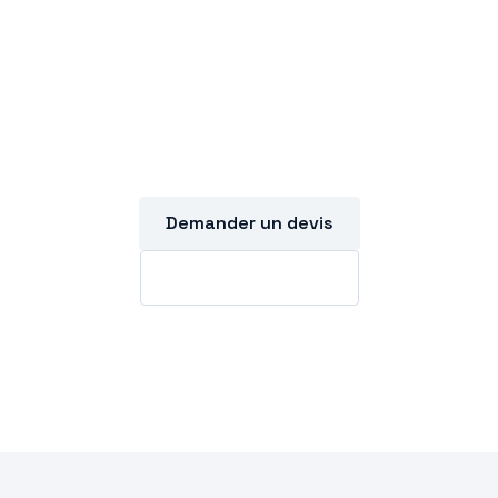
Un projet en Serrurerie
?
Devis gratuit sous 48h.
Demander un devis
03 44 54 91 90