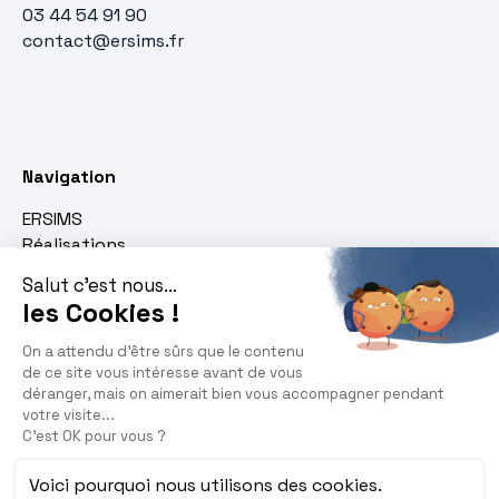
03 44 54 91 90
contact@ersims.fr
Navigation
ERSIMS
Réalisations
Expertise
Devis
Savoir-faire
Serrurerie
Tôlerie
Chaudronnerie
Mécano-soudure